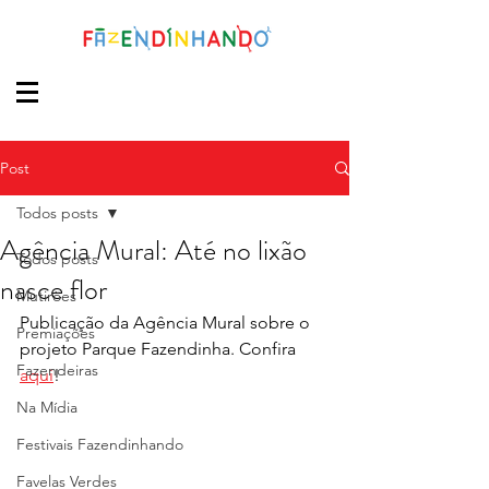
Post
Todos posts
Agência Mural: Até no lixão
Todos posts
nasce flor
Mutirões
Publicação da Agência Mural sobre o 
Premiações
projeto Parque Fazendinha. Confira 
Fazendeiras
aqui
!
Na Mídia
Festivais Fazendinhando
Favelas Verdes