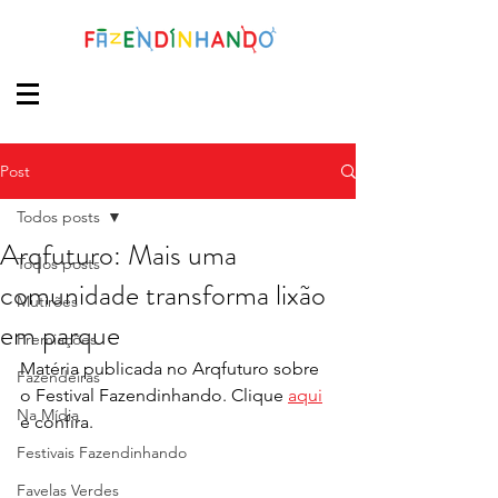
Post
Todos posts
Arqfuturo: Mais uma
Todos posts
comunidade transforma lixão
Mutirões
em parque
Premiações
Matéria publicada no Arqfuturo sobre 
Fazendeiras
o Festival Fazendinhando. Clique 
aqui
Na Mídia
e confira.
Festivais Fazendinhando
Favelas Verdes