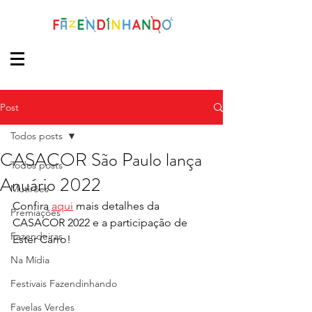
Post
Todos posts
CASACOR São Paulo lança
Todos posts
Anuário 2022
Mutirões
Confira 
aqui
 mais detalhes da 
Premiações
CASACOR 2022 e a participação de 
Fazendeiras
Ester Carro!
Na Mídia
Festivais Fazendinhando
Favelas Verdes