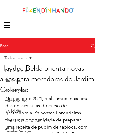
Post
Todos posts
Haydée Belda orienta novas
Todos posts
aulas para moradoras do Jardim
Mutirões
Colombo
Premiações
No inicio de 2021, realizamos mais uma 
Fazendeiras
das nossas aulas do curso de 
Na Mídia
gastronomia. As nossas Fazendeiras 
tiveram a oportunidade de preparar 
Festivais Fazendinhando
uma receita de pudim de tapioca, com 
Favelas Verdes