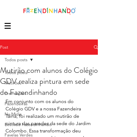
Post
Todos posts
Mutirão com alunos do Colégio
Todos posts
GDV realiza pintura em sede
Mutirões
do Fazendinhando
Premiações
Em conjunto com os alunos do 
Fazendeiras
Colégio GDV e a nossa Fazendeira 
Na Mídia
Tainá, foi realizado um mutirão de 
pintura das paredes da sede do Jardim 
Festivais Fazendinhando
Colombo. Essa transformação deu 
Favelas Verdes