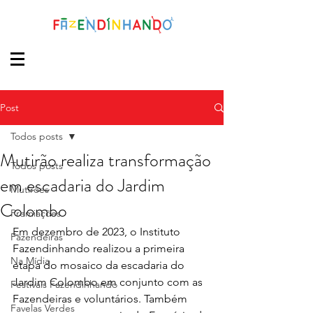
Post
Todos posts
Mutirão realiza transformação
Todos posts
em escadaria do Jardim
Mutirões
Colombo
Premiações
Em dezembro de 2023, o Instituto 
Fazendeiras
Fazendinhando realizou a primeira 
Na Mídia
etapa do mosaico da escadaria do 
Jardim Colombo em conjunto com as 
Festivais Fazendinhando
Fazendeiras e voluntários. Também 
Favelas Verdes