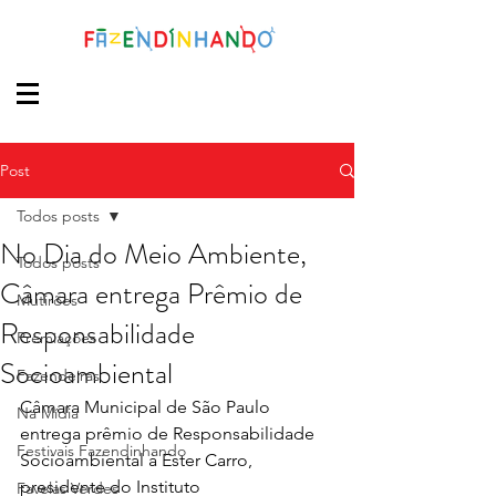
Post
Todos posts
No Dia do Meio Ambiente,
Todos posts
Câmara entrega Prêmio de
Mutirões
Responsabilidade
Premiações
Socioambiental
Fazendeiras
Câmara Municipal de São Paulo 
Na Mídia
entrega prêmio de Responsabilidade 
Festivais Fazendinhando
Socioambiental à Ester Carro, 
presidente do Instituto 
Favelas Verdes