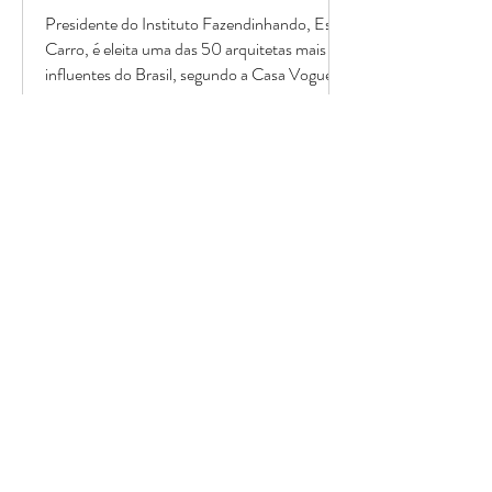
Presidente do Instituto Fazendinhando, Ester
Carro, é eleita uma das 50 arquitetas mais
influentes do Brasil, segundo a Casa Vogue!
A arquiteta, urbanista e ativista social, Ester Carro, é
uma das arquitetas mais influentes em todo o Brasil
! A matéria destaca seu...
Fazendinhando recebe prêmio do IAB-SP