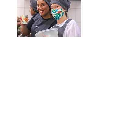
Gastronomia
Projeto de capacitação de moradoras da
comunidade para a gastronomia
Saiba Mais