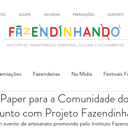
TOS
EQUIPE
NA MÍDIA
PREMIAÇÕES
CONTATO
INSTITUTO DE TRANSFORMAÇÃO TERRITORIAL, CULTURAL E SOCIOAMBIENTAL
remiações
Fazendeiras
Na Mídia
Festivais 
Paper para a Comunidade do
unto com Projeto Fazendin
um evento de artesanato promovido pelo Instituto Fazen